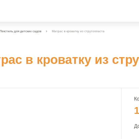
Текстиль для детских садов
Матрас в кроватку из струтопласта
рас в кроватку из стр
К
1
Д