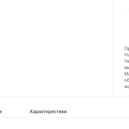
О
Н
Ч
м
Ма
о
м
е
Характеристики