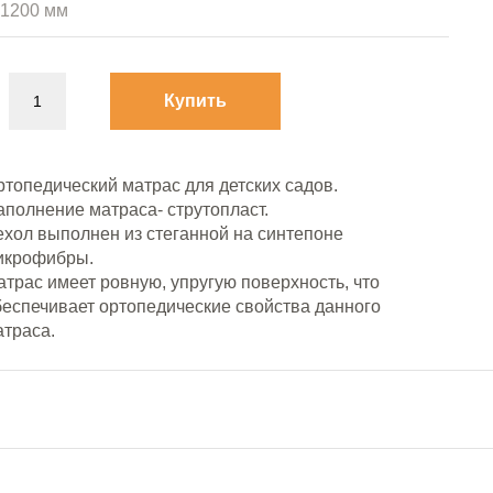
Купить
ртопедический матрас для детских садов.
аполнение матраса- струтопласт.
ехол выполнен из стеганной на синтепоне
икрофибры.
трас имеет ровную, упругую поверхность, что
беспечивает ортопедические свойства данного
атраса.