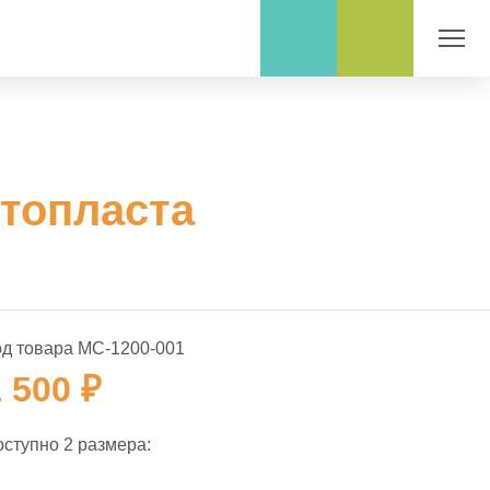
утопласта
од товара МС-1200-001
 500 ₽
оступно 2 размера: