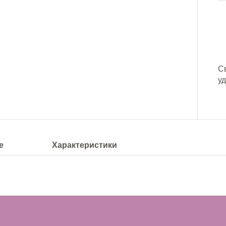
С
у
е
Характеристики